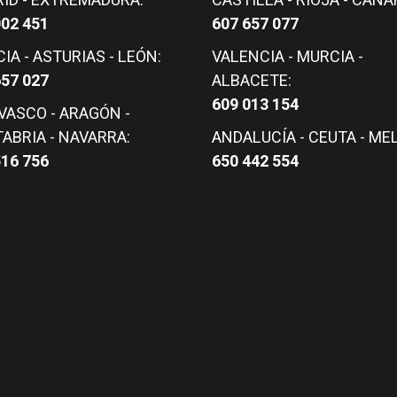
ID - EXTREMADURA:
CASTILLA - RIOJA - CANA
002 451
607 657 077
IA - ASTURIAS - LEÓN:
VALENCIA - MURCIA -
657 027
ALBACETE:
609 013 154
 VASCO - ARAGÓN -
ABRIA - NAVARRA:
ANDALUCÍA - CEUTA - MEL
516 756
650 442 554