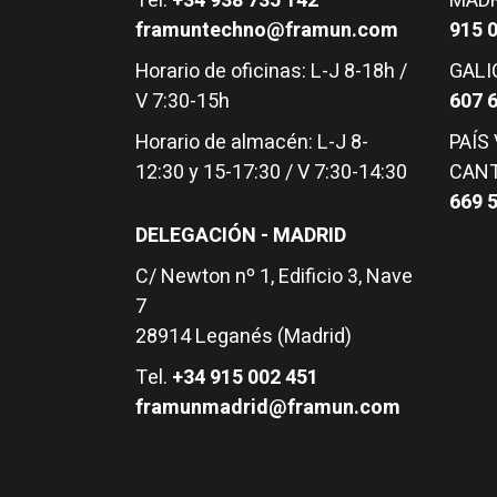
Tel.
+34 938 735 142
MADR
industrial
framuntechno@framun.com
915 
Soldadura Láser
Horario de oficinas: L-J 8-18h /
GALIC
V 7:30-15h
607 
Máquinas láser
para textil
Horario de almacén: L-J 8-
PAÍS
12:30 y 15-17:30 / V 7:30-14:30
CANT
669 
DELEGACIÓN - MADRID
C/ Newton nº 1, Edificio 3, Nave
7
28914 Leganés (Madrid)
Tel.
+34 915 002 451
framunmadrid@framun.com