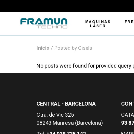
Skip
to
the
content
MÁQUINAS
FR
LÁSER
Inicio
Posted by Gisela
Máquinas de
Fre
No posts were found for provided query
grabado y corte
Com
láser
Fre
Cortadoras láser de
Gra
fibra para metal
Fre
CENTRAL - BARCELONA
CON
Soluciones de
Auto
marcado láser
Her
Ctra. de Vic 325
CATA
08243 Manresa (Barcelona)
93 87
Cortadoras láser
CO2 tamaño