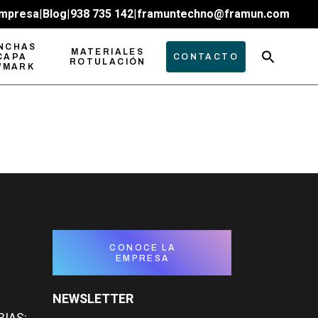
mpresa
|
Blog
|
938 735 142
|
framuntechno@framun.com
NCHAS
MATERIALES
CAPA
CONTACTO
ROTULACIÓN
WMARK
CONOCE LA
EMPRESA
NEWSLETTER