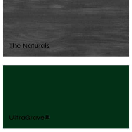
The Naturals
UltraGrave®