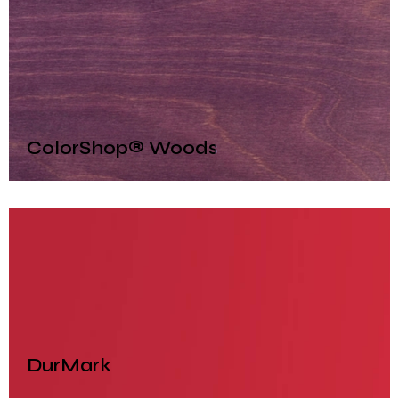
ColorShop® Woods
DurMark