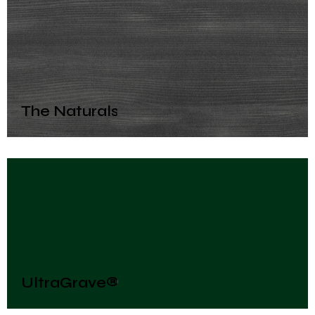
The Naturals
UltraGrave®