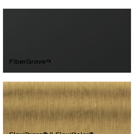
FiberGrave™