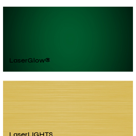
LaserGlow®
LaserLIGHTS