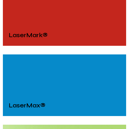
LaserMark®
LaserMax®