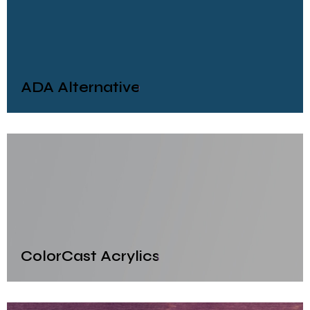
ADA Alternative
ColorCast Acrylics