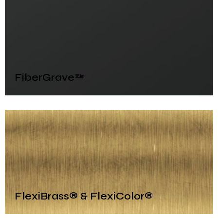
FiberGrave™
FlexiBrass® & FlexiColor®