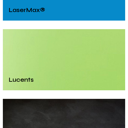
LaserMax®
Lucents