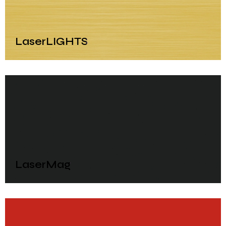
LaserLIGHTS
LaserMag