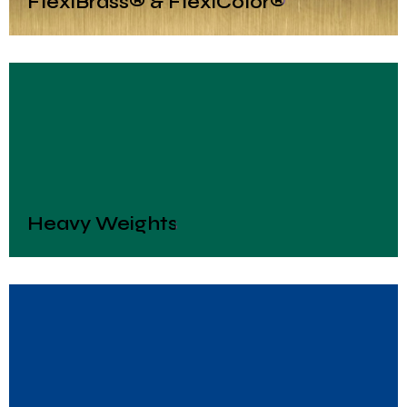
FlexiBrass® & FlexiColor®
Heavy Weights