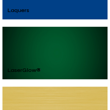
Laquers
LaserGlow®