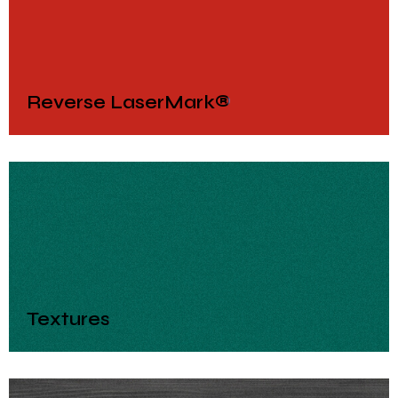
Reverse LaserMark®
Textures