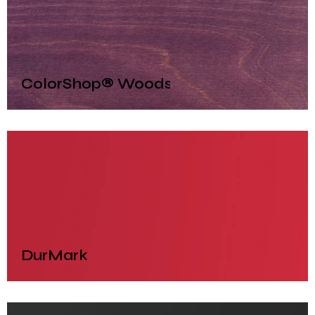
ColorShop® Woods
DurMark