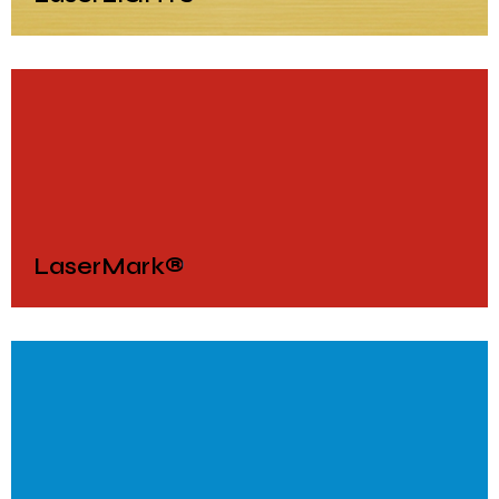
LaserMark®