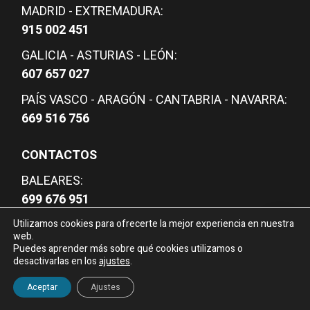
MADRID - EXTREMADURA:
915 002 451
GALICIA - ASTURIAS - LEÓN:
607 657 027
PAÍS VASCO - ARAGÓN - CANTABRIA - NAVARRA:
669 516 756
CONTACTOS
BALEARES:
699 676 951
CASTILLA - RIOJA - CANARIAS:
Utilizamos cookies para ofrecerte la mejor experiencia en nuestra
web.
607 657 077
Puedes aprender más sobre qué cookies utilizamos o
desactivarlas en los
ajustes
.
VALENCIA - MURCIA - ALBACETE:
¿Necesitas información?
609 013 154
Aceptar
Ajustes