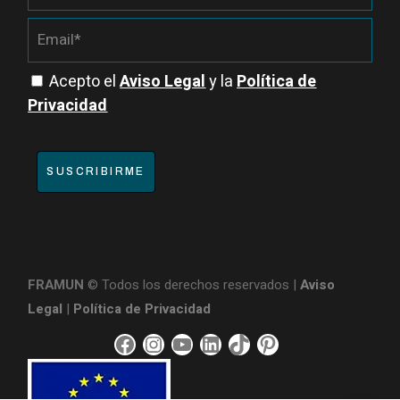
Acepto el
Aviso Legal
y la
Política de
Privacidad
SUSCRIBIRME
FRAMUN
© Todos los derechos reservados |
Aviso
Legal
|
Política de Privacidad
F
I
Y
L
T
P
a
n
o
i
i
i
c
s
u
n
k
n