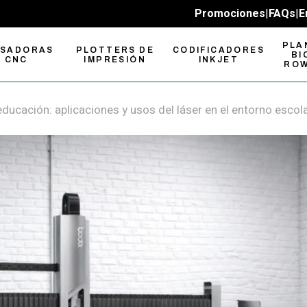
Promociones
|
FAQs
|
E
PLA
ESADORAS
PLOTTERS DE
CODIFICADORES
BI
CNC
IMPRESIÓN
INKJET
RO
ducación: aplicaciones y usos del láser en el entorno escol
sadoras
Plotters de
pactas
Impresión UV-LED
sadoras CNC
Plotters de
n Formato
Impresión y Corte
sadoras cambio
Plotters de Corte
mático de
Roland
ramienta