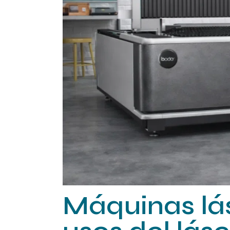
industrial
Soldadura Láser
Máquinas láser
para textil
Máquinas lás