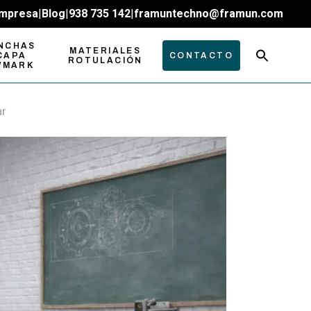
mpresa
|
Blog
|
938 735 142
|
framuntechno@framun.com
NCHAS
MATERIALES
CAPA
CONTACTO
ROTULACIÓN
WMARK
ar