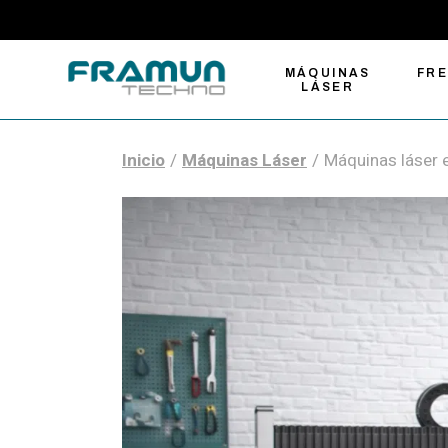
MÁQUINAS
FR
LÁSER
Inicio
Máquinas Láser
Máquinas láser e
Máquinas de
Fre
grabado y corte
Com
láser
Fre
Cortadoras láser de
Gra
fibra para metal
Fre
Soluciones de
Auto
marcado láser
Her
Cortadoras láser
CO2 tamaño