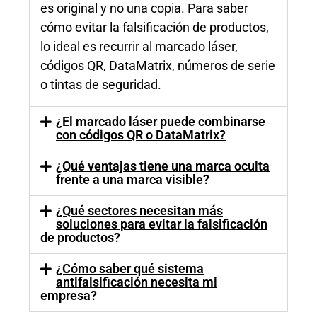
es original y no una copia. Para saber
cómo evitar la falsificación de productos,
lo ideal es recurrir al marcado láser,
códigos QR, DataMatrix, números de serie
o tintas de seguridad.
¿El marcado láser puede combinarse
con códigos QR o DataMatrix?
¿Qué ventajas tiene una marca oculta
frente a una marca visible?
¿Qué sectores necesitan más
soluciones para evitar la falsificación
de productos?
¿Cómo saber qué sistema
antifalsificación necesita mi
empresa?