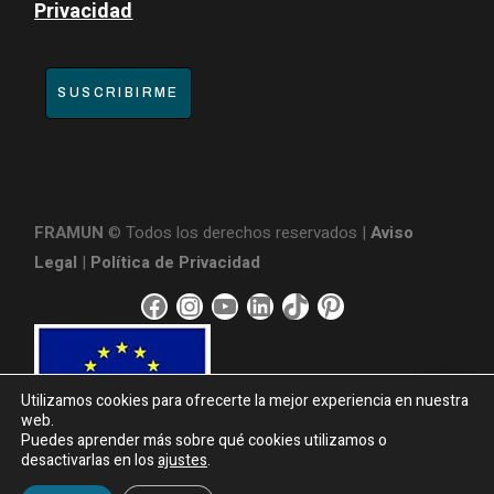
Privacidad
SUSCRIBIRME
FRAMUN
© Todos los derechos reservados |
Aviso
Legal
|
Política de Privacidad
F
I
Y
L
T
P
a
n
o
i
i
i
c
s
u
n
k
n
e
t
T
k
T
t
Utilizamos cookies para ofrecerte la mejor experiencia en nuestra
b
a
u
e
o
e
web.
Puedes aprender más sobre qué cookies utilizamos o
o
g
b
d
k
r
desactivarlas en los
ajustes
.
o
r
e
I
e
¿Necesitas información?