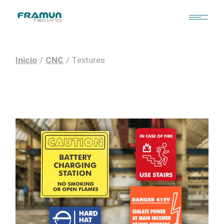
Skip
to
the
content
Inicio
CNC
Textures