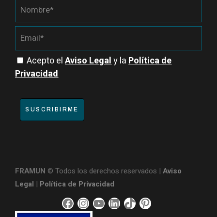
Acepto el
Aviso Legal
y la
Política de
Privacidad
SUSCRIBIRME
FRAMUN
© Todos los derechos reservados |
Aviso
Legal
|
Política de Privacidad
F
I
Y
L
T
P