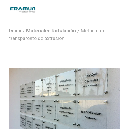
Skip
to
the
content
Inicio
Materiales Rotulación
Metacrilato
transparente de extrusión