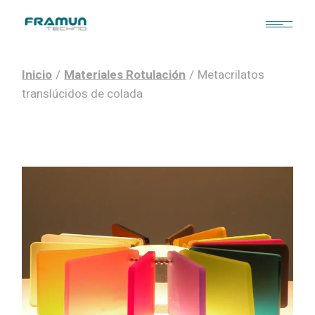
Skip
to
the
content
Inicio
Materiales Rotulación
Metacrilatos
translúcidos de colada