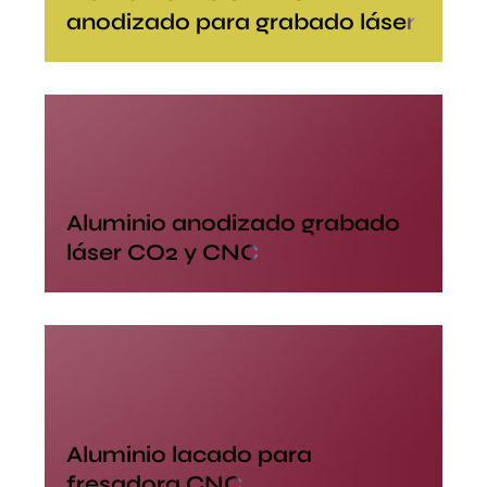
anodizado para grabado láser
Aluminio anodizado grabado
láser CO2 y CNC
Aluminio lacado para
fresadora CNC