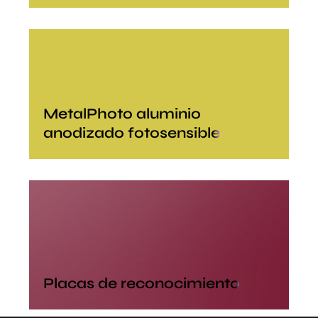
MetalPhoto aluminio
anodizado fotosensible
Placas de reconocimiento