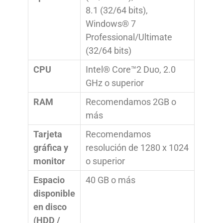
8.1 (32/64 bits),
Windows® 7
Professional/Ultimate
(32/64 bits)
CPU
Intel® Core™2 Duo, 2.0
GHz o superior
RAM
Recomendamos 2GB o
más
Tarjeta
Recomendamos
gráfica y
resolución de 1280 x 1024
monitor
o superior
Espacio
40 GB o más
disponible
en disco
(HDD /