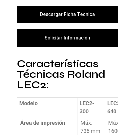
Descargar Ficha Técnica
Solicitar Información
Características
Técnicas Roland
LEC2:
Modelo
LEC2-
LEC2-
300
640
Área de impresión
Máx.
Máx.
736 mm
1600