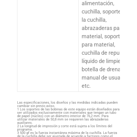
alimentación,
cuchilla, soporte de
la cuchilla,
abrazaderas para
material, soportes
para material,
cuchilla de repuesto,
líquido de limpieza,
botella de drenaje,
manual de usuario,
etc.
Las especificaciones, los diseños y las medidas indicadas pueden
cambiar sin previo aviso.
1 Los soportes de las bobinas de este equipo están diseñados para
ser utilizados exclusivamente con materiales que tengan un tubo
de papel (núcleo) con un diámetro interior de 76,2 mm. Para
utilizar materiales de 50,8 mm se requieren las abrazaderas
auxiliares.
2 La longitud de impresión y corte está sujeta a los límites del
programa.
3 500 gf es la fuerza instantánea máxima de la cuchilla. La fuerza
de la cuchilla debe ser ajustada de acuerdo a factores como el