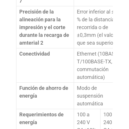
7
Precisión de la
Error inferior al ±0,5
alineación para la
% de la distancia
impresión y el corte
recorrida o de
durante la recarga de
±0,3mm (el valor
amterial 2
que sea superior)
Conectividad
Ethernet (10BASE-
T/100BASE-TX,
commutación
automática)
Función de ahorro de
Modo de
energía
suspensión
automática
Requerimientos de
100 a
100 a
energía
240 V
240 V