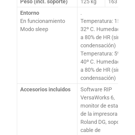
Peso (incl. soporte)
125 kg
163 kg
Entorno
.
En funcionamiento
Temperatura: 15º a
Modo sleep
32º C. Humedad: 20
a 80% de HR (sin
condensación)
Temperatura: 5º a
40º C. Humedad: 20
a 80% de HR (sin
condensación)
Accesorios incluidos
Software RIP
VersaWorks 6,
monitor de estado
de la impresora
Roland DG, soporte,
cable de