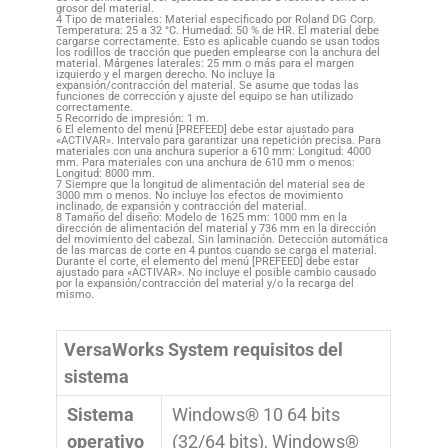
grosor del material.
4 Tipo de materiales: Material especificado por Roland DG Corp.
Temperatura: 25 a 32 °C. Humedad: 50 % de HR. El material debe
cargarse correctamente. Esto es aplicable cuando se usan todos
los rodillos de tracción que pueden emplearse con la anchura del
material. Márgenes laterales: 25 mm o más para el margen
izquierdo y el margen derecho. No incluye la
expansión/contracción del material. Se asume que todas las
funciones de corrección y ajuste del equipo se han utilizado
correctamente.
5 Recorrido de impresión: 1 m.
6 El elemento del menú [PREFEED] debe estar ajustado para
«ACTIVAR». Intervalo para garantizar una repetición precisa. Para
materiales con una anchura superior a 610 mm: Longitud: 4000
mm. Para materiales con una anchura de 610 mm o menos:
Longitud: 8000 mm.
7 Siempre que la longitud de alimentación del material sea de
3000 mm o menos. No incluye los efectos de movimiento
inclinado, de expansión y contracción del material.
8 Tamaño del diseño: Modelo de 1625 mm: 1000 mm en la
dirección de alimentación del material y 736 mm en la dirección
del movimiento del cabezal. Sin laminación. Detección automática
de las marcas de corte en 4 puntos cuando se carga el material.
Durante el corte, el elemento del menú [PREFEED] debe estar
ajustado para «ACTIVAR». No incluye el posible cambio causado
por la expansión/contracción del material y/o la recarga del
mismo.
VersaWorks System requisitos del
sistema
Sistema
Windows® 10 64 bits
operativo
(32/64 bits), Windows®