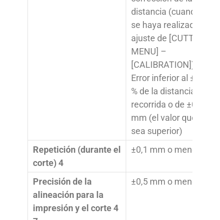
distancia (cuando
se haya realizado el
ajuste de [CUTTING
MENU] –
[CALIBRATION]):
Error inferior al ±0,2
% de la distancia
recorrida o de ±0,1
mm (el valor que
sea superior)
Repetición (durante el
±0,1 mm o menos
corte) 4
Precisión de la
±0,5 mm o menos
alineación para la
impresión y el corte 4