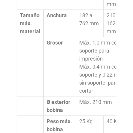
mm
Tamaño
Anchura
182 a
210 a
máx.
762 mm
1625
material
mm
Grosor
Máx. 1,0 mm con
soporte para
impresión
Máx. 0,4 mm con
soporte y 0,22 mm
sin soporte, para
cortar
Ø exterior
Máx. 210 mm
bobina
Peso máx.
25 Kg
40 Kg
bobina