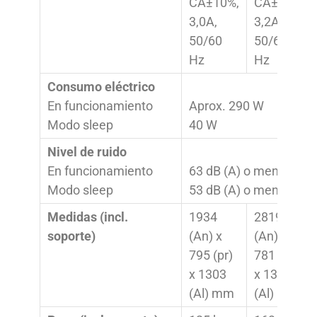
CA±10%,
CA±10%,
3,0A,
3,2A,
50/60
50/60
Hz
Hz
Consumo eléctrico
.
En funcionamiento
Aprox. 290 W
Modo sleep
40 W
Nivel de ruido
.
En funcionamiento
63 dB (A) o menos
Modo sleep
53 dB (A) o menos
Medidas (incl.
1934
2819
soporte)
(An) x
(An) x
795 (pr)
781 (pr)
x 1303
x 1316
(Al) mm
(Al) mm