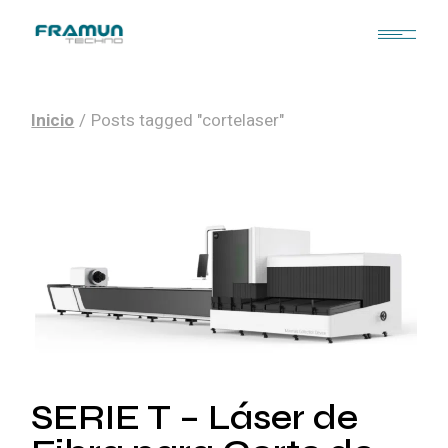
Skip
to
the
content
Inicio
Posts tagged "cortelaser"
SERIE T – Láser de