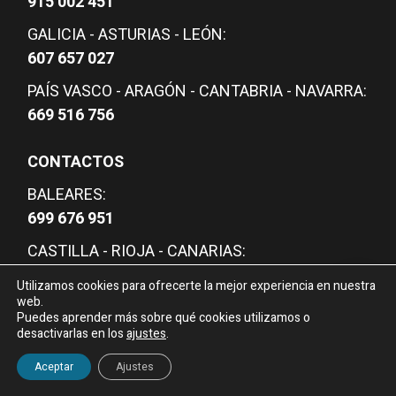
915 002 451
GALICIA - ASTURIAS - LEÓN:
607 657 027
PAÍS VASCO - ARAGÓN - CANTABRIA - NAVARRA:
669 516 756
CONTACTOS
BALEARES:
699 676 951
CASTILLA - RIOJA - CANARIAS:
607 657 077
Utilizamos cookies para ofrecerte la mejor experiencia en nuestra
web.
VALENCIA - MURCIA - ALBACETE:
Puedes aprender más sobre qué cookies utilizamos o
609 013 154
desactivarlas en los
ajustes
.
¿Necesitas información?
ANDALUCÍA - CEUTA - MELILLA:
Aceptar
Ajustes
650 442 554