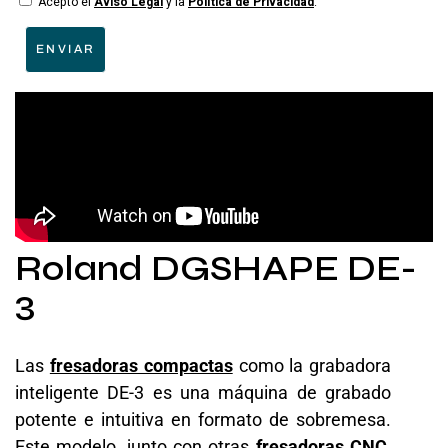
Acepto el
Aviso Legal
y la
Política de Privacidad
.
ENVIAR
Roland DGSHAPE DE-
3
Las
fresadoras compactas
como la grabadora
inteligente DE-3 es una máquina de grabado
potente e intuitiva en formato de sobremesa.
Este modelo, junto con otras
fresadoras CNC
,