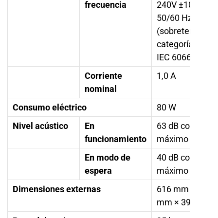
frecuencia
240V ±10%,
50/60 Hz
(sobretensión
categoría: II,
IEC 60664-1)
Corriente
1,0 A
nominal
Consumo eléctrico
80 W
Nivel acústico
En
63 dB como
funcionamiento
máximo
En modo de
40 dB como
espera
máximo
Dimensiones externas
616 mm × 587
mm × 390 mm