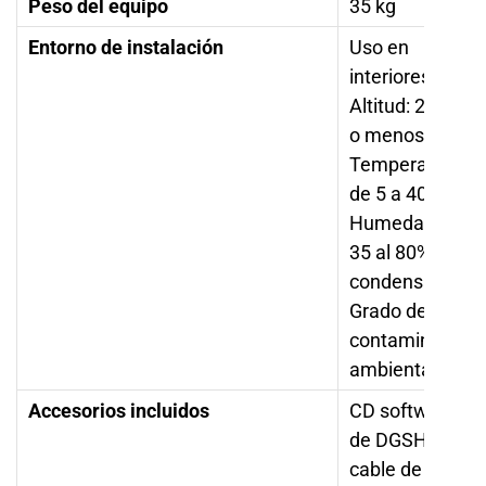
Peso del equipo
35 kg
Entorno de instalación
Uso en
interiores,
Altitud: 2000 m
o menos,
Temperatura
de 5 a 40 °C,
Humedad del
35 al 80% (sin
condensación),
Grado de
contaminación
ambiental 2
Accesorios incluidos
CD software
de DGSHAPE,
cable de