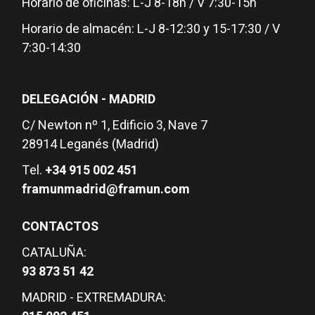
Horario de oficinas: L-J 8-18h / V 7:30-15h
Horario de almacén: L-J 8-12:30 y 15-17:30 / V
7:30-14:30
DELEGACIÓN - MADRID
C/ Newton nº 1, Edificio 3, Nave 7
28914 Leganés (Madrid)
Tel.
+34 915 002 451
framunmadrid@framun.com
CONTACTOS
CATALUÑA:
93 873 51 42
MADRID - EXTREMADURA: