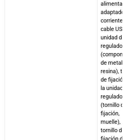
alimentación,
adaptador de
corriente,
cable USB,
unidad de cono
regulador
(componentes
de metal /
resina), tornillo
de fijación de
la unidad
reguladora
(tornillo de
fijación,
muelle),
tornillo de
fijación de