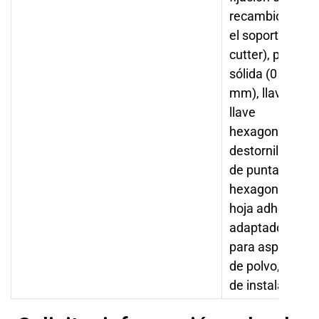
recambio (para
el soporte del
cutter), pinza
sólida (0 3,175
mm), llave fija,
llave
hexagonal,
destornillador
de punta
hexagonal,
hoja adhesiva,
adaptador
para aspirador
de polvo, guía
de instalación