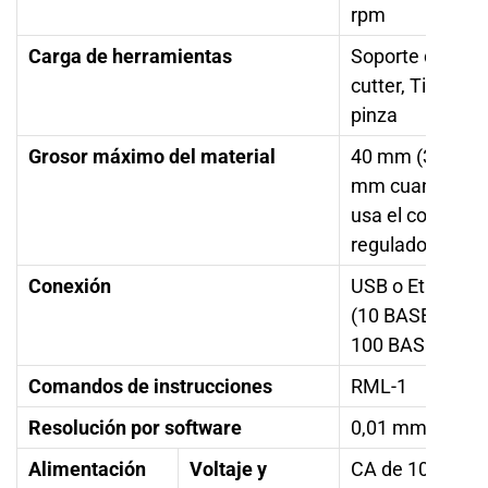
rpm
Carga de herramientas
Soporte del
cutter, Tipo de
pinza
Grosor máximo del material
40 mm (38
mm cuando se
usa el cono
regulador)
Conexión
USB o Ethernet
(10 BASE-T/
100 BASE-TX)
Comandos de instrucciones
RML-1
Resolución por software
0,01 mm/paso
Alimentación
Voltaje y
CA de 100 a