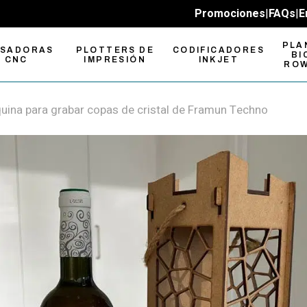
Promociones
|
FAQs
|
E
PLA
ESADORAS
PLOTTERS DE
CODIFICADORES
BI
CNC
IMPRESIÓN
INKJET
RO
uina para grabar copas de cristal de Framun Techno
sadoras
Plotters de
pactas
Impresión UV-LED
sadoras CNC
Plotters de
n Formato
Impresión y Corte
sadoras cambio
Plotters de Corte
mático de
Roland
ramienta