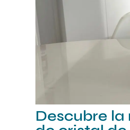
industrial
Soldadura Láser
Máquinas láser
para textil
Descubre la