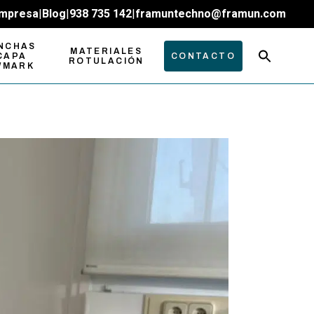
mpresa
|
Blog
|
938 735 142
|
framuntechno@framun.com
NCHAS
MATERIALES
CAPA
CONTACTO
ROTULACIÓN
WMARK