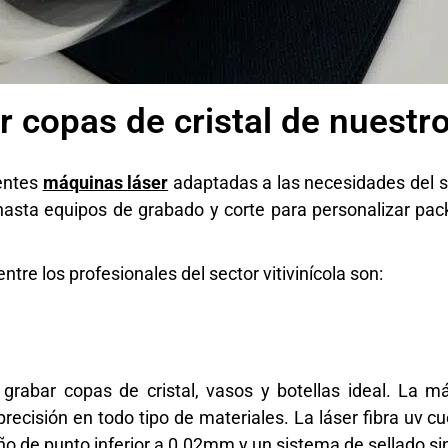
 copas de cristal de nuestr
entes
máquinas láser
adaptadas a las necesidades del se
s hasta equipos de grabado y corte para personalizar pa
tre los profesionales del sector vitivinícola son:
 grabar copas de cristal, vasos y botellas ideal. La m
precisión en todo tipo de materiales. La
láser
fibra uv c
año de punto inferior a 0.02mm,y un sistema de sellado