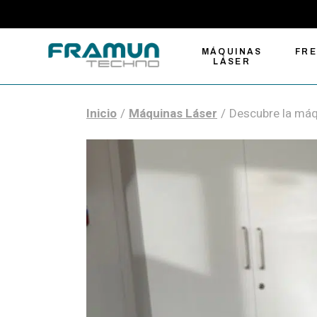
MÁQUINAS
FR
LÁSER
Inicio
Máquinas Láser
Descubre la máq
Máquinas de
Fre
grabado y corte
Com
láser
Fre
Cortadoras láser de
Gra
fibra para metal
Fre
Soluciones de
Auto
marcado láser
Her
Cortadoras láser
CO2 tamaño