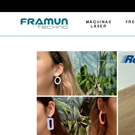
MÁQUINAS
FR
LÁSER
Máquinas de
Fre
grabado y corte
Com
láser
Fre
Cortadoras láser de
Gra
fibra para metal
Fre
Soluciones de
Auto
marcado láser
Her
Cortadoras láser
CO2 tamaño