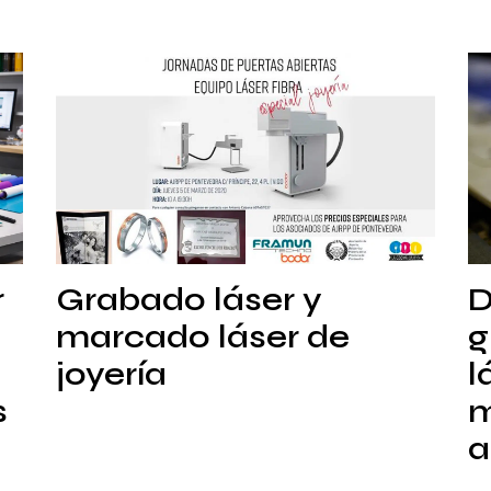
r
Grabado láser y
D
marcado láser de
g
joyería
l
s
m
a