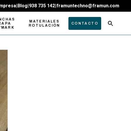
mpresa
|
Blog
|
938 735 142
|
framuntechno@framun.com
NCHAS
MATERIALES
CAPA
CONTACTO
ROTULACIÓN
WMARK