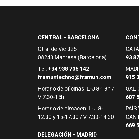
CENTRAL - BARCELONA
CON
Ctra. de Vic 325
CATA
08243 Manresa (Barcelona)
93 87
Tel.
+34 938 735 142
MADR
framuntechno@framun.com
915 
Horario de oficinas: L-J 8-18h /
GALIC
V 7:30-15h
607 
Horario de almacén: L-J 8-
PAÍS
12:30 y 15-17:30 / V 7:30-14:30
CANT
669 
DELEGACIÓN - MADRID