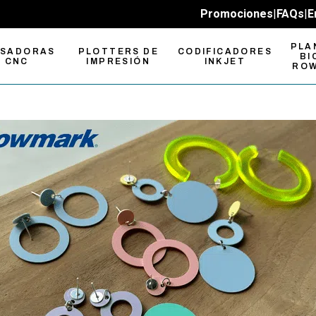
Promociones
|
FAQs
|
E
PLA
ESADORAS
PLOTTERS DE
CODIFICADORES
BI
CNC
IMPRESIÓN
INKJET
RO
sadoras
Plotters de
pactas
Impresión UV-LED
sadoras CNC
Plotters de
n Formato
Impresión y Corte
sadoras cambio
Plotters de Corte
mático de
Roland
ramienta