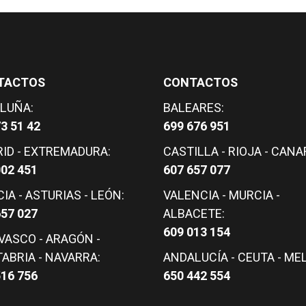
TACTOS
CONTACTOS
LUÑA:
BALEARES:
3 51 42
699 676 951
ID - EXTREMADURA:
CASTILLA - RIOJA - CANA
002 451
607 657 077
IA - ASTURIAS - LEÓN:
VALENCIA - MURCIA -
657 027
ALBACETE:
609 013 154
 VASCO - ARAGÓN -
ABRIA - NAVARRA:
ANDALUCÍA - CEUTA - MEL
516 756
650 442 554