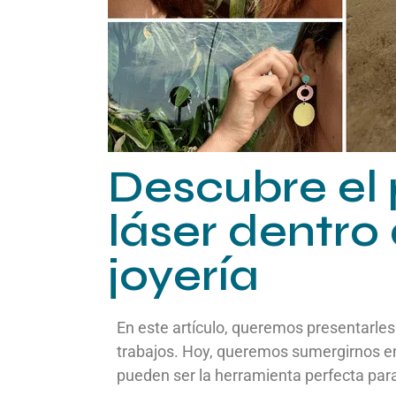
industrial
Soldadura Láser
Máquinas láser
para textil
Descubre el 
láser dentro 
joyería
En este artículo, queremos presentarles 
trabajos. Hoy, queremos sumergirnos en e
pueden ser la herramienta perfecta para