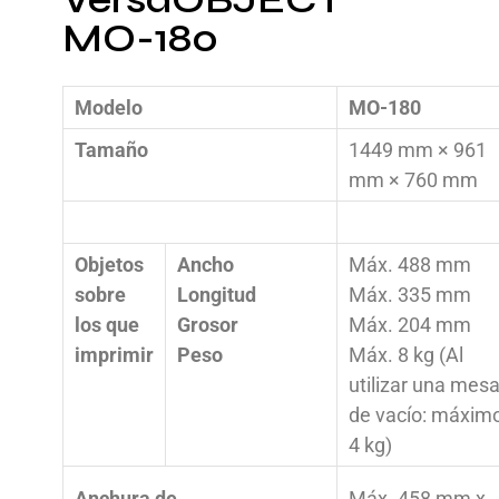
VersaOBJECT
MO-180
Modelo
MO-180
Tamaño
1449 mm × 961
mm × 760 mm
Objetos
Ancho
Máx. 488 mm
sobre
Longitud
Máx. 335 mm
los que
Grosor
Máx. 204 mm
imprimir
Peso
Máx. 8 kg (Al
utilizar una mes
de vacío: máxim
4 kg)
Anchura de
Máx. 458 mm x