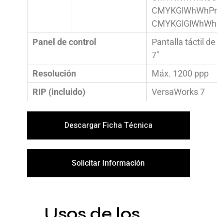
CMYKGlWhWhP
CMYKGlGlWhWh
Panel de control
Pantalla táctil de
7″
Resolución
Máx. 1200 ppp
RIP (incluido)
VersaWorks 7
Descargar Ficha Técnica
Solicitar Información
Usos de los