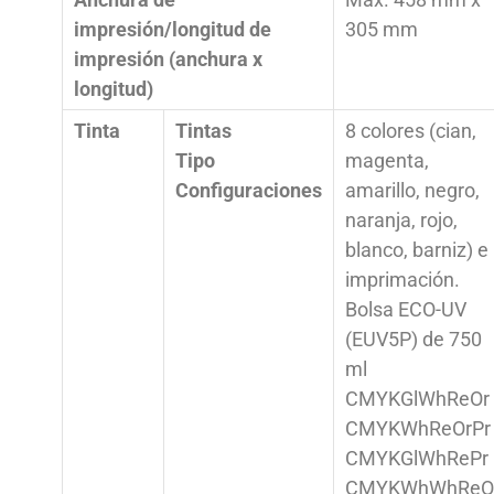
impresión/longitud de
305 mm
impresión (anchura x
longitud)
Tinta
Tintas
8 colores (cian,
Tipo
magenta,
Configuraciones
amarillo, negro,
naranja, rojo,
blanco, barniz) e
imprimación.
Bolsa ECO-UV
(EUV5P) de 750
ml
CMYKGlWhReOr
CMYKWhReOrPr
CMYKGlWhRePr
CMYKWhWhReO