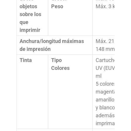
objetos
Peso
Máx. 3 kg
sobre los
que
imprimir
Anchura/longitud máximas
Máx. 210 mm 
de impresión
148 mm
Tinta
Tipo
Cartuchos ECO
Colores
UV (EUV5) 200
ml
5 colores (cian,
magenta,
amarillo, negro
y blanco)
además de
imprimación