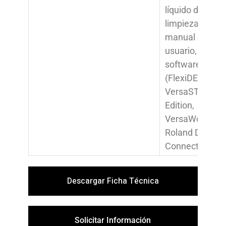
líquido de
limpieza,
manual de
usuario,
software
(FlexiDESIGNE
VersaSTUDIO
Edition,
VersaWorks,
Roland DG
Connect), etc.
Descargar Ficha Técnica
Solicitar Información