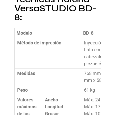
VersaSTUDIO BD-
8:
Modelo
BD-8
Método de impresión
Inyección de
tinta con
cabezales
piezoeléctricos
Medidas
768 mm x 586
mm x 580 mm
Peso
61 kg
Valores
Ancho
Máx. 240 mm
máximos
Longitud
Máx. 178 mm
de los
Grosor
Máx. 102 mm