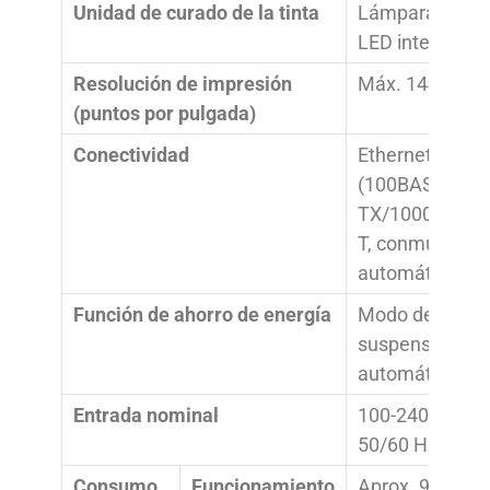
Unidad de curado de la tinta
Lámpara UV-
LED integrada
Resolución de impresión
Máx. 1440 ppp
(puntos por pulgada)
Conectividad
Ethernet
(100BASE-
TX/1000BASE-
T, conmutació
automática)
Función de ahorro de energía
Modo de
suspensión
automática
Entrada nominal
100-240 V CA
50/60 Hz 1.1 A
Consumo
Funcionamiento
Aprox. 90 W