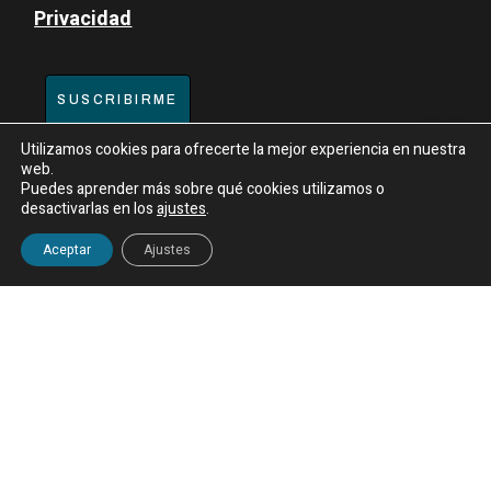
Privacidad
SUSCRIBIRME
Utilizamos cookies para ofrecerte la mejor experiencia en nuestra
web.
Puedes aprender más sobre qué cookies utilizamos o
desactivarlas en los
ajustes
.
¿Necesitas información?
FRAMUN
© Todos los derechos reservados |
Aviso
Aceptar
Ajustes
Legal
|
Política de Privacidad