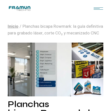
Skip
to
the
content
Inicio
Planchas bicapa Rowmark: la guía definitiva
para grabado láser, corte CO₂ y mecanizado CNC
Planchas