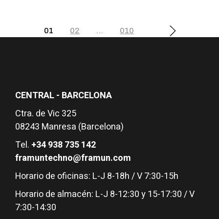
Paginación
01
02
…
010
de
entradas
CENTRAL - BARCELONA
Ctra. de Vic 325
08243 Manresa (Barcelona)
Tel.
+34 938 735 142
framuntechno@framun.com
Horario de oficinas: L-J 8-18h / V 7:30-15h
Horario de almacén: L-J 8-12:30 y 15-17:30 / V
7:30-14:30