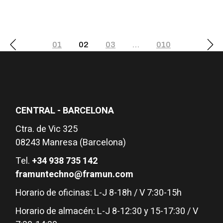
Paginación
01
02
03
…
010
de
entradas
CENTRAL - BARCELONA
Ctra. de Vic 325
08243 Manresa (Barcelona)
Tel.
+34 938 735 142
framuntechno@framun.com
Horario de oficinas: L-J 8-18h / V 7:30-15h
Horario de almacén: L-J 8-12:30 y 15-17:30 / V