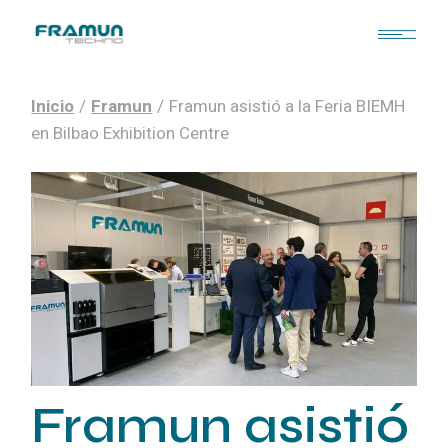
Inicio
Framun
Framun asistió a la Feria BIEMH
en Bilbao Exhibition Centre
Framun asistió