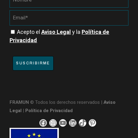
Acepto el
Aviso Legal
y la
Política de
Privacidad
SUSCRIBIRME
FRAMUN
© Todos los derechos reservados |
Aviso
Legal
|
Política de Privacidad
F
I
Y
L
T
P
a
n
o
i
i
i