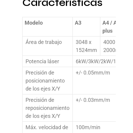
Características
Modelo
A3
A4 / A4
A
plus
p
Área de trabajo
3048 x
4000 x
1524mm
2000mm
Potencia láser
6kW/3kW/2kW/1.5kW
Precisión de
+/- 0.05mm/m
posicionamiento
de los ejes X/Y
Precisión de
+/- 0.03mm/m
reposicionamiento
de los ejes X/Y
Máx. velocidad de
100m/min