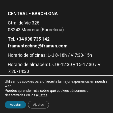
CENTRAL - BARCELONA
Ctra. de Vic 325
08243 Manresa (Barcelona)
Tel.
+34 938 735 142
framuntechno@framun.com
Horario de oficinas: L-J 8-18h / V 7:30-15h
Horario de almacén: L-J 8-12:30 y 15-17:30 / V
7:30-14:30
Utilizamos cookies para ofrecerte la mejor experiencia en nuestra
web.
DELEGACIÓN - MADRID
Puedes aprender más sobre qué cookies utilizamos o
desactivarlas en los
ajustes
.
C/ Newton nº 1, Edificio 3, Nave 7
Aceptar
Ajustes
28914 Leganés (Madrid)