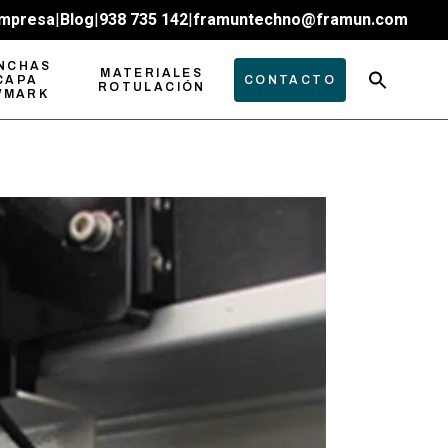
mpresa
|
Blog
|
938 735 142
|
framuntechno@framun.com
NCHAS
MATERIALES
CAPA
CONTACTO
ROTULACIÓN
WMARK