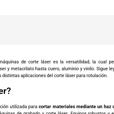
quinas de corte láser es la versatilidad, la cual per
ser
y metacrilato hasta cuero, aluminio y vinilo.
Sigue le
s distintas aplicaciones del corte láser para rotulación.
er?
ción utilizada para
cortar materiales mediante un haz 
quinas de grabado y corte láser. Equipos robustos y e