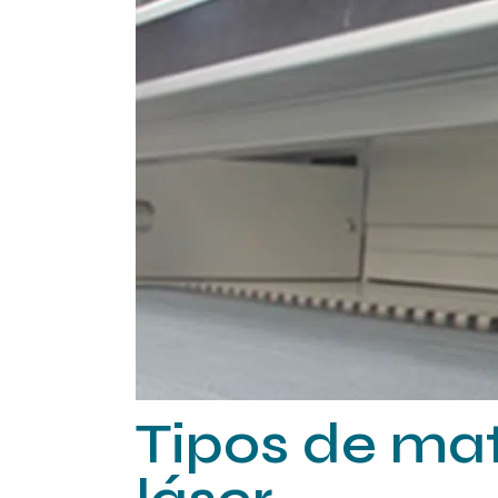
industrial
Soldadura Láser
Máquinas láser
para textil
Tipos de mat