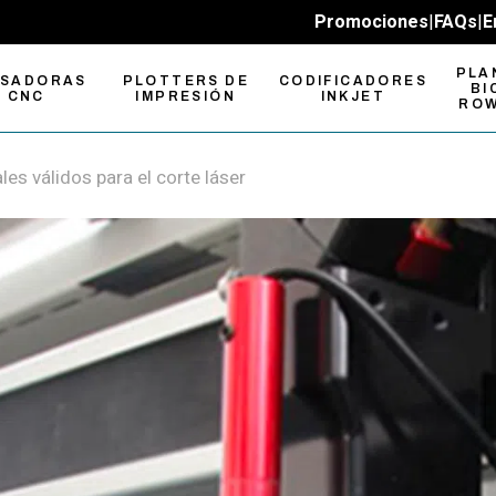
Promociones
|
FAQs
|
E
PLA
ESADORAS
PLOTTERS DE
CODIFICADORES
BI
CNC
IMPRESIÓN
INKJET
RO
les válidos para el corte láser
sadoras
Plotters de
pactas
Impresión UV-LED
sadoras CNC
Plotters de
n Formato
Impresión y Corte
sadoras cambio
Plotters de Corte
mático de
Roland
ramienta