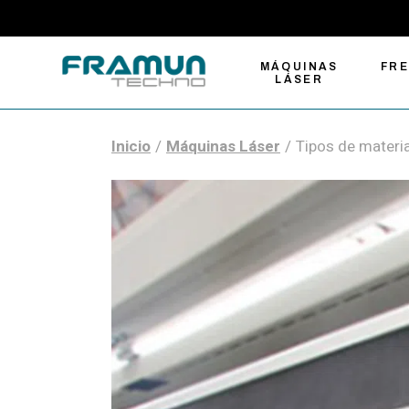
MÁQUINAS
FR
LÁSER
Inicio
Máquinas Láser
Tipos de materia
Máquinas de
Fre
grabado y corte
Com
láser
Fre
Cortadoras láser de
Gra
fibra para metal
Fre
Soluciones de
Auto
marcado láser
Her
Cortadoras láser
CO2 tamaño